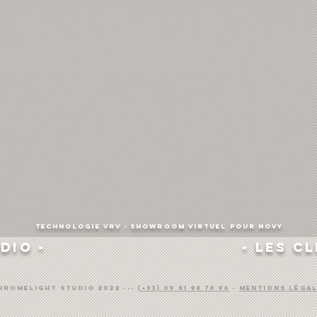
Technologie VRV - Showroom virtuel pour NOVY
udio -
- Les cl
ChromeLight Studio 2022 ---
(+33) 09 51 98 78 96
-
Mentions léga