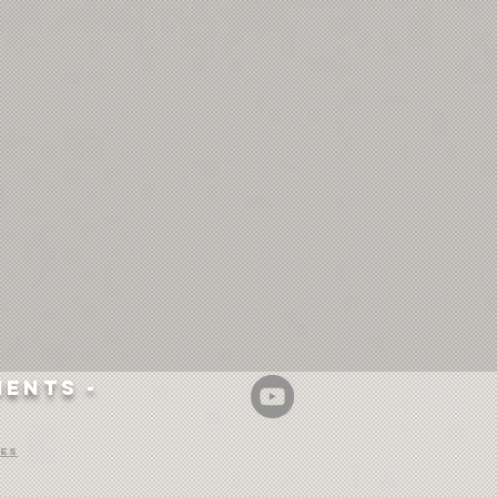
ients -
les