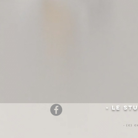
- Le St
- (c) 